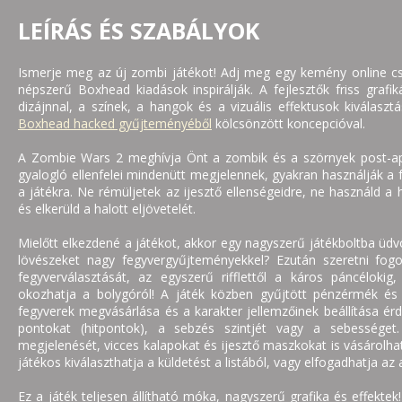
LEÍRÁS ÉS SZABÁLYOK
Ismerje meg az új zombi játékot! Adj meg egy kemény online csa
népszerű Boxhead kiadások inspirálják. A fejlesztők friss grafik
dizájnnal, a színek, a hangok és a vizuális effektusok kiválaszt
Boxhead hacked gyűjteményéből
kölcsönzött koncepcióval.
A Zombie Wars 2 meghívja Önt a zombik és a szörnyek post-apok
gyalogló ellenfelei mindenütt megjelennek, gyakran használják a 
a játékra. Ne rémüljetek az ijesztő ellenségeidre, ne használd a h
és elkerüld a halott eljövetelét.
Mielőtt elkezdené a játékot, akkor egy nagyszerű játékboltba üdv
lövészeket nagy fegyvergyűjteményekkel? Ezután szeretni f
fegyverválasztását, az egyszerű rifflettől a káros páncélokig,
okozhatja a bolygóról! A játék közben gyűjtött pénzérmék és 
fegyverek megvásárlása és a karakter jellemzőinek beállítása érd
pontokat (hitpontok), a sebzés szintjét vagy a sebességet
megjelenését, vicces kalapokat és ijesztő maszkokat is vásárolhat
játékos kiválaszthatja a küldetést a listából, vagy elfogadhatja az
Ez a játék teljesen állítható móka, nagyszerű grafika és effektek