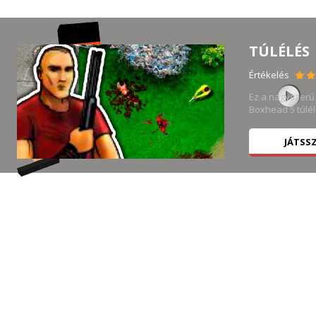
TÚLÉLÉS
Értékelés
l
Ez a nagyszerű
...
Boxhead 5 túlél
JÁTSS