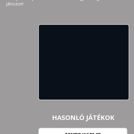
játsszon!
HASONLÓ JÁTÉKOK