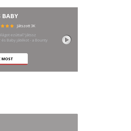
S BABY
Játszott 3K
lágot ezúttal? Játssz
és Baby játékot - a Bounty
Z MOST