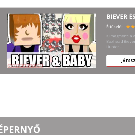
BIEVER É
Értékelés
 3D
Ki megmenti a vi
Boxhead Biever 
Hunter ...
JÁTSS
KÉPERNYŐ