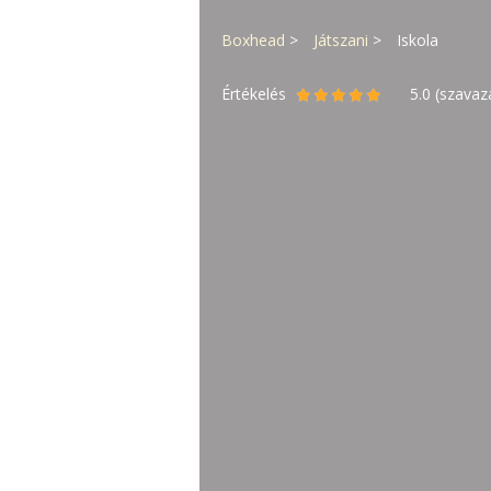
Boxhead
Játszani
Iskola
Értékelés
5.0
(szavaz