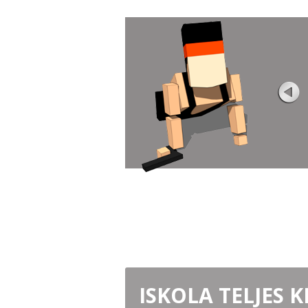
ZOMBIE WARS 3D
Értékelés
Játszott 2K
Keres egy hűvös zombi lövőt, nagyszerű
grafikával? Tessék! Ha Boxhead-k vagy
hasonló ...
JÁTSSZ MOST
ISKOLA TELJES 